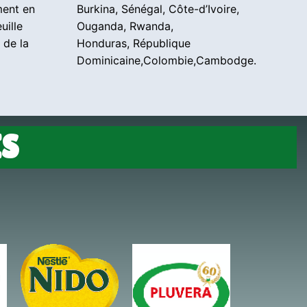
ment en
Burkina, Sénégal, Côte-d’Ivoire,
uille
Ouganda, Rwanda,
 de la
Honduras, République
Dominicaine,Colombie,Cambodge.
ES