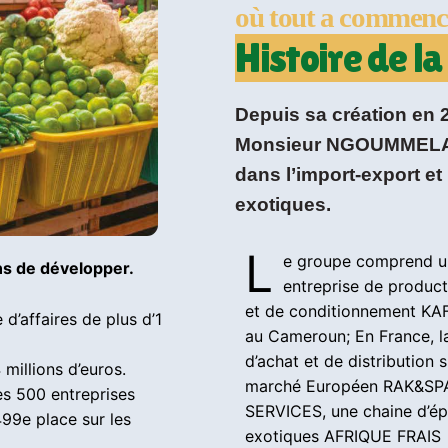
où tout a commenc
Histoire de la
Depuis sa création en
Monsieur NGOUMMELA K
dans l’import-export e
exotiques.
L
e groupe comprend 
ns de développer.
entreprise de product
et de conditionnement K
d’affaires de plus d’1
au Cameroun; En France, l
d’achat et de distribution s
4 millions d’euros.
marché Européen RAK&SP
es 500 entreprises
SERVICES, une chaine d’ép
499e place sur les
exotiques AFRIQUE FRAIS