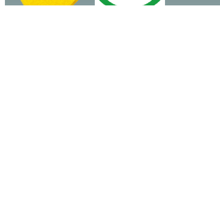
Rak&Spa Services
Import-export et commerce de gros en Europe de
produits exotiques en provenance d’Afrique.