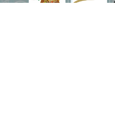
CONTACTEZ-NOUS
10 rue germain planque 93600
Aulnay-sous-bois
contact@raketspa.com