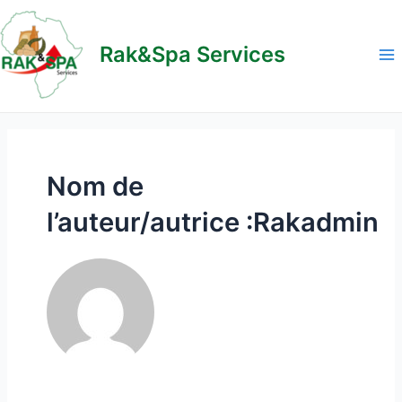
Aller
au
Rak&Spa Services
contenu
Ma
M
Nom de
l’auteur/autrice :Rakadmin